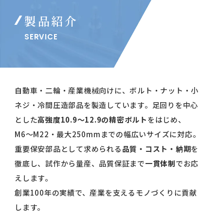
製品紹介
SERVICE
自動車・二輪・産業機械向けに、ボルト・ナット・小
ネジ・冷間圧造部品を製造しています。足回りを中心
とした
高強度10.9〜12.9の精密ボルト
をはじめ、
M6〜M22・最大250mmまでの幅広いサイズに対応。
重要保安部品として求められる
品質・コスト・納期
を
徹底し、試作から量産、品質保証まで
一貫体制
でお応
えします。
創業100年の実績で、産業を支えるモノづくりに貢献
します。